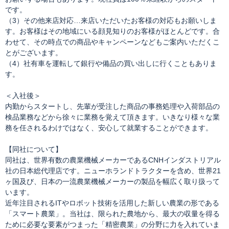
です。
（3）その他来店対応…来店いただいたお客様の対応もお願いしま
す。お客様はその地域にいる顔見知りのお客様がほとんどです。合
わせて、その時点での商品やキャンペーンなどもご案内いただくこ
とがございます。
（4）社有車を運転して銀行や備品の買い出しに行くこともありま
す。
＜入社後＞
内勤からスタートし、先輩が受注した商品の事務処理や入荷部品の
検品業務などから徐々に業務を覚えて頂きます。いきなり様々な業
務を任されるわけではなく、安心して就業することができます。
【同社について】
同社は、世界有数の農業機械メーカーであるCNHインダストリアル
社の日本総代理店です。ニューホランドトラクターを含め、世界21
ヶ国及び、日本の一流農業機械メーカーの製品を幅広く取り扱って
います。
近年注目されるITやロボット技術を活用した新しい農業の形である
「スマート農業」。当社は、限られた農地から、最大の収量を得る
ために必要な要素がつまった「精密農業」の分野に力を入れていま