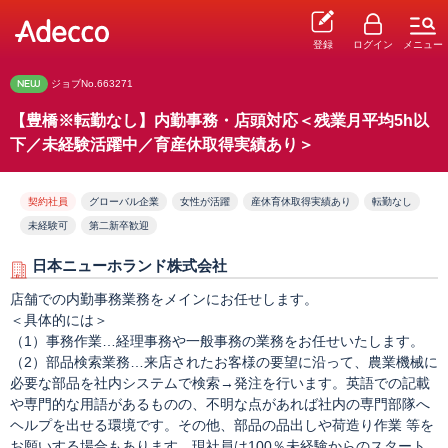
登録
ログイン
メニュー
NEW
ジョブNo.663271
【豊橋※転勤なし】内勤事務・店頭対応＜残業月平均5h以
下／未経験活躍中／育産休取得実績あり＞
契約社員
グローバル企業
女性が活躍
産休育休取得実績あり
転勤なし
未経験可
第二新卒歓迎
日本ニューホランド株式会社
店舗での内勤事務業務をメインにお任せします。
＜具体的には＞
（1）事務作業…経理事務や一般事務の業務をお任せいたします。
（2）部品検索業務…来店されたお客様の要望に沿って、農業機械に
必要な部品を社内システムで検索→発注を行います。英語での記載
や専門的な用語があるものの、不明な点があれば社内の専門部隊へ
ヘルプを出せる環境です。その他、部品の品出しや荷造り作業 等を
お願いする場合もあります。現社員は100％未経験からのスタート