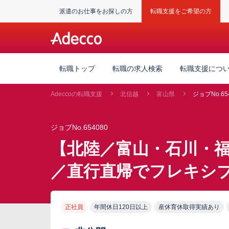
派遣のお仕事をお探しの方
転職支援をご希望の方
転職トップ
転職の求人検索
転職支援につ
Adeccoの転職支援
北信越
富山県
ジョブNo.65
ジョブNo.654080
【北陸／富山・石川・
／直行直帰でフレキシ
正社員
年間休日120日以上
産休育休取得実績あり