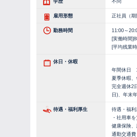
学歴
不問
雇用形態
正社員（期
勤務時間
11:00～20:
[実働時間]
[平均残業時
休日・休暇
年間休日 1
夏季休暇、
完全週休2
日)、年末年
待遇・福利厚生
待遇・福利
・社用車を
健康保険、
通勤交通費