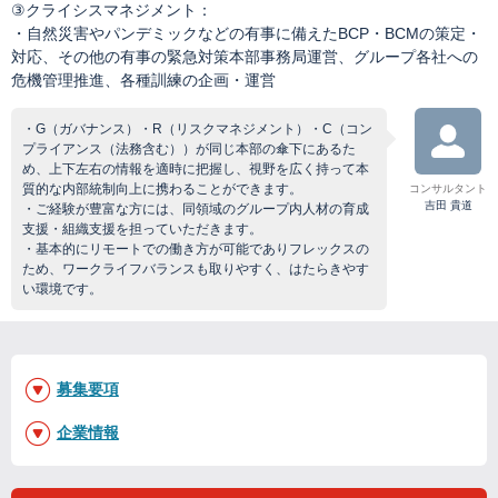
③クライシスマネジメント：
・自然災害やパンデミックなどの有事に備えたBCP・BCMの策定・
対応、その他の有事の緊急対策本部事務局運営、グループ各社への
危機管理推進、各種訓練の企画・運営
・G（ガバナンス）・R（リスクマネジメント）・C（コン
プライアンス（法務含む））が同じ本部の傘下にあるた
め、上下左右の情報を適時に把握し、視野を広く持って本
質的な内部統制向上に携わることができます。
コンサルタント
吉田 貴道
・ご経験が豊富な方には、同領域のグループ内人材の育成
支援・組織支援を担っていただきます。
・基本的にリモートでの働き方が可能でありフレックスの
ため、ワークライフバランスも取りやすく、はたらきやす
い環境です。
募集要項
企業情報