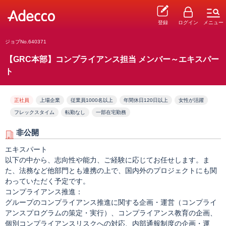
登録
ログイン
メニュー
ジョブNo.640371
【GRC本部】コンプライアンス担当 メンバー～エキスパー
ト
正社員
上場企業
従業員1000名以上
年間休日120日以上
女性が活躍
フレックスタイム
転勤なし
一部在宅勤務
非公開
エキスパート
以下の中から、志向性や能力、ご経験に応じてお任せします。ま
た、法務など他部門とも連携の上で、国内外のプロジェクトにも関
わっていただく予定です。
コンプライアンス推進：
グループのコンプライアンス推進に関する企画・運営（コンプライ
アンスプログラムの策定・実行）、コンプライアンス教育の企画、
個別コンプライアンスリスクへの対応、内部通報制度の企画・運