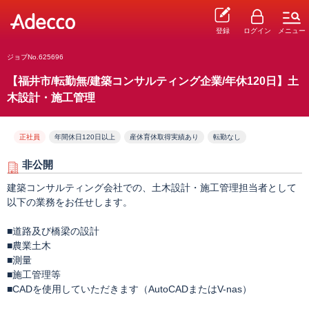
登録
ログイン
メニュー
ジョブNo.625696
【福井市/転勤無/建築コンサルティング企業/年休120日】土
木設計・施工管理
正社員
年間休日120日以上
産休育休取得実績あり
転勤なし
非公開
建築コンサルティング会社での、土木設計・施工管理担当者として
以下の業務をお任せします。
■道路及び橋梁の設計
■農業土木
■測量
■施工管理等
■CADを使用していただきます（AutoCADまたはV-nas）