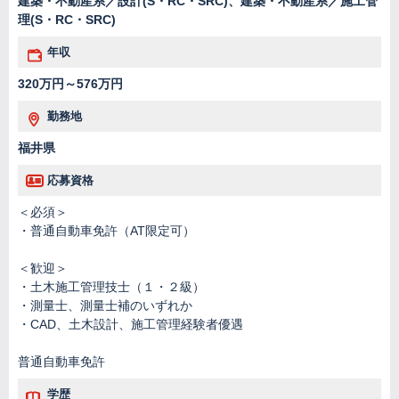
建築・不動産系／設計(S・RC・SRC)、建築・不動産系／施工管
理(S・RC・SRC)
年収
320万円～576万円
勤務地
福井県
応募資格
＜必須＞
・普通自動車免許（AT限定可）
＜歓迎＞
・土木施工管理技士（１・２級）
・測量士、測量士補のいずれか
・CAD、土木設計、施工管理経験者優遇
普通自動車免許
学歴