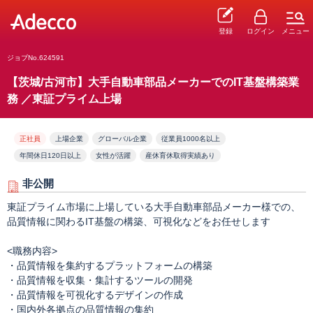
登録
ログイン
メニュー
ジョブNo.624591
【茨城/古河市】大手自動車部品メーカーでのIT基盤構築業
務 ／東証プライム上場
正社員
上場企業
グローバル企業
従業員1000名以上
年間休日120日以上
女性が活躍
産休育休取得実績あり
非公開
東証プライム市場に上場している大手自動車部品メーカー様での、
品質情報に関わるIT基盤の構築、可視化などをお任せします
<職務内容>
・品質情報を集約するプラットフォームの構築
・品質情報を収集・集計するツールの開発
・品質情報を可視化するデザインの作成
・国内外各拠点の品質情報の集約