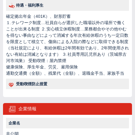
待遇・福利厚生
確定拠出年金（401K）、財形貯蓄
１.テレワーク制度…社員自らが選択した職場以外の場所で働く
ことが出来る制度 ２.安心積立休暇制度…業務都合やその他やむ
を得ない事由などによって消滅する年次有給休暇のうち一定日数
を限度として積立て、傷病による入院の際などに取得できる制度
（当社規定により、有給休暇は2年間有効であり、2年間使用され
ない有給は消滅となります） ３.社員専用託児所あり（茨城県古
河市鴻巣） 受動喫煙：屋内禁煙
健康保険、厚生年金、労災、雇用保険
通勤交通費（全額）、残業代（全額）、退職金手当、家族手当
受動喫煙防止措置
企業情報
企業名
非公開