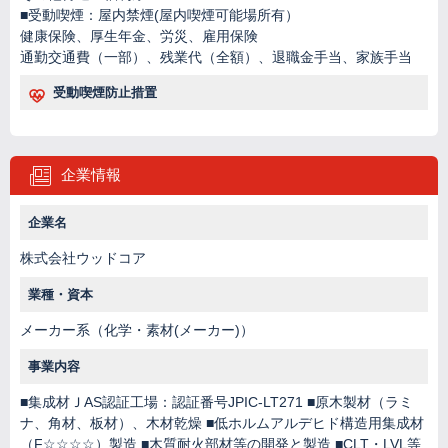
■受動喫煙：屋内禁煙(屋内喫煙可能場所有）
健康保険、厚生年金、労災、雇用保険
通勤交通費（一部）、残業代（全額）、退職金手当、家族手当
受動喫煙防止措置
企業情報
企業名
株式会社ウッドコア
業種・資本
メーカー系（化学・素材(メーカー)）
事業内容
■集成材ＪAS認証工場：認証番号JPIC-LT271 ■原木製材（ラミ
ナ、角材、板材）、木材乾燥 ■低ホルムアルデヒド構造用集成材
（F☆☆☆☆）製造 ■木質耐火部材等の開発と製造 ■CLT・LVL等