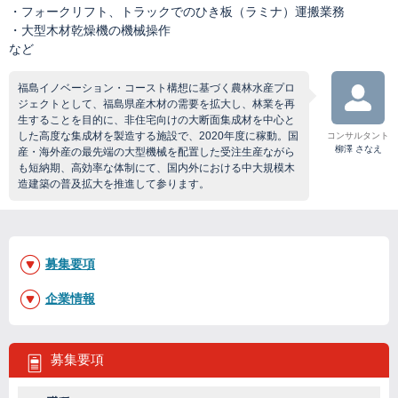
・フォークリフト、トラックでのひき板（ラミナ）運搬業務
・大型木材乾燥機の機械操作
など
福島イノベーション・コースト構想に基づく農林水産プロ
ジェクトとして、福島県産木材の需要を拡大し、林業を再
生することを目的に、非住宅向けの大断面集成材を中心と
した高度な集成材を製造する施設で、2020年度に稼動。国
コンサルタント
柳澤 さなえ
産・海外産の最先端の大型機械を配置した受注生産ながら
も短納期、高効率な体制にて、国内外における中大規模木
造建築の普及拡大を推進して参ります。
募集要項
企業情報
募集要項