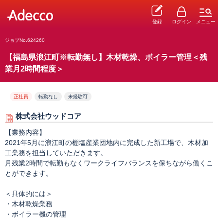
登録
ログイン
メニュー
ジョブNo.624260
【福島県浪江町※転勤無し】木材乾燥、ボイラー管理＜残
業月2時間程度＞
正社員
転勤なし
未経験可
株式会社ウッドコア
【業務内容】
2021年5月に浪江町の棚塩産業団地内に完成した新工場で、木材加
工業務を担当していただきます。
月残業2時間で転勤もなくワークライフバランスを保ちながら働くこ
とができます。
＜具体的には＞
・木材乾燥業務
・ボイラー機の管理