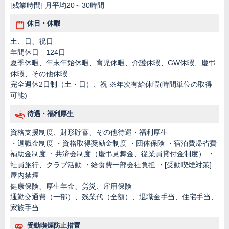
[残業時間] 月平均20～30時間
休日・休暇
土、日、祝日
年間休日 124日
夏季休暇、年末年始休暇、育児休暇、介護休暇、GW休暇、慶弔
休暇、その他休暇
完全週休2日制（土・日）、祝 ※年次有給休暇(時間単位の取得
可能)
待遇・福利厚生
資格支援制度、財形貯蓄、その他待遇・福利厚生
・退職金制度 ・資格取得奨励金制度 ・団体保険 ・宿泊費帰省費
補助金制度 ・共済会制度（慶弔見舞金、従業員貸付金制度） ・
社員旅行、クラブ活動 ・給食費一部会社負担 ・[受動喫煙対策]
屋内禁煙
健康保険、厚生年金、労災、雇用保険
通勤交通費（一部）、残業代（全額）、退職金手当、住宅手当、
家族手当
受動喫煙防止措置