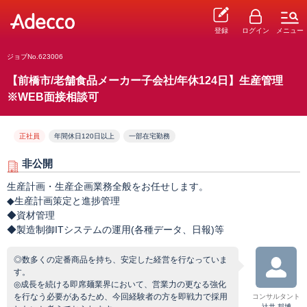
登録
ログイン
メニュー
ジョブNo.623006
【前橋市/老舗食品メーカー子会社/年休124日】生産管理
※WEB面接相談可
正社員
年間休日120日以上
一部在宅勤務
非公開
生産計画・生産企画業務全般をお任せします。
◆生産計画策定と進捗管理
◆資材管理
◆製造制御ITシステムの運用(各種データ、日報)等
◎数多くの定番商品を持ち、安定した経営を行なっていま
す。
◎成長を続ける即席麺業界において、営業力の更なる強化
を行なう必要があるため、今回経験者の方を即戦力で採用
コンサルタント
辻井 邦博