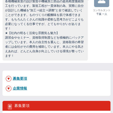
各種機械装置の設計製造や機械加工部品の超高精度微細加
工を行っています。製造工程が一貫体制の為、実際に自分
が設計した機械を"加工⇒組立⇒調整"と全て確認していく
コンサルタント
千葉 一人
ことができます。ものづくりの醍醐味を肌で体感できま
す。もちろんたくさんの知識や柔軟な思考力がどこよりも
必要になってくる仕事ですが、とてもやりがいがありま
す！
★【社内の明るく活発な雰囲気も魅力】
講習会やセミナー、資格取得制度などを積極的にバックア
ップしています。本人の自主性を重んじ、資格取得の希望
者には会社がその費用を補助しています。本人にやる気さ
えあれば、どんどん自身が向上していける環境が整ってい
ます！
募集要項
企業情報
募集要項