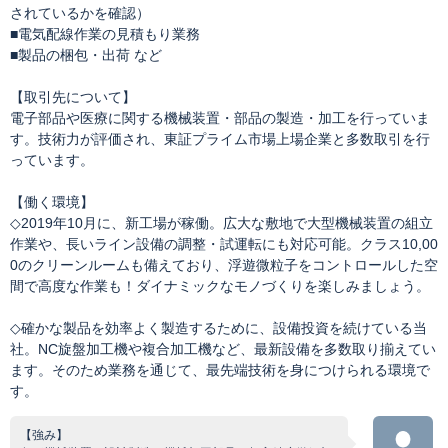
されているかを確認）
■電気配線作業の見積もり業務
■製品の梱包・出荷 など
【取引先について】
電子部品や医療に関する機械装置・部品の製造・加工を行っていま
す。技術力が評価され、東証プライム市場上場企業と多数取引を行
っています。
【働く環境】
◇2019年10月に、新工場が稼働。広大な敷地で大型機械装置の組立
作業や、長いライン設備の調整・試運転にも対応可能。クラス10,00
0のクリーンルームも備えており、浮遊微粒子をコントロールした空
間で高度な作業も！ダイナミックなモノづくりを楽しみましょう。
◇確かな製品を効率よく製造するために、設備投資を続けている当
社。NC旋盤加工機や複合加工機など、最新設備を多数取り揃えてい
ます。そのため業務を通じて、最先端技術を身につけられる環境で
す。
【強み】