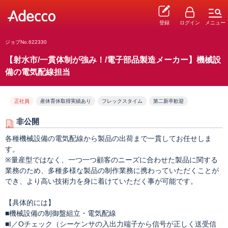
登録
ログイン
メニュー
ジョブNo.622330
【射水市/一貫体制が強み！/電子部品製造メーカー】機械設
備の電気配線担当
正社員
産休育休取得実績あり
フレックスタイム
第二新卒歓迎
非公開
各種機械設備の電気配線から製品の出荷まで一貫してお任せしま
す。
※量産型ではなく、一つ一つ顧客のニーズに合わせた製品に関する
業務のため、多種多様な製品の制作業務に携わっていただくことが
でき、より高い技術力を身に着けていただく事が可能です。
【具体的には】
■機械設備の制御盤組立・電気配線
■I／Oチェック（シーケンサの入出力端子から信号が正しく送受信