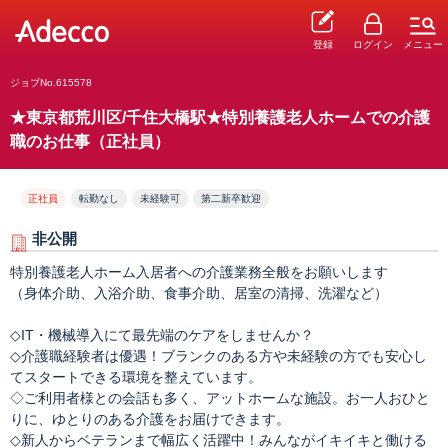
登録
ログイン
メニュー
ジョブNo.615578
★東京都荒川区/千住大橋駅★特別養護老人ホームでの介護
職のお仕事（正社員）
正社員
転勤なし
未経験可
第二新卒歓迎
非公開
特別養護老人ホーム入居者への介護業務全般をお願いします
（身体介助、入浴介助、食事介助、居室の清掃、洗濯など）
◇IT・機械導入にて最先端のケアをしませんか？
◇介護職経験者は優遇！ブランクのある方や未経験の方でも安心し
てスタートできる環境を整えています。
◇ご利用者様との会話も多く、アットホームな施設。お一人おひと
りに、ゆとりのある介護をお届けできます。
◇新人からベテランまで幅広く活躍中！みんながイキイキと働ける