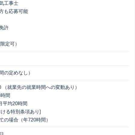
気工事士
方も応募可能
免許
T限定可）
間の定めなし）
8:00 （就業先の就業時間への変動あり）
8時間
 月平均20時間
おける特別条項あり]
忙の場合（年720時間）
日