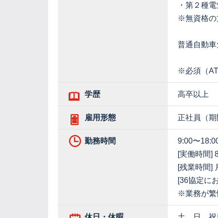
・第２種電
※無資格の
普通自動車
※必須（A
学歴
高卒以上
雇用形態
正社員（期
勤務時間
9:00〜1
[実働時間] 
[残業時間]
[36協定に
※業務が繁
休日・休暇
土、日、祝