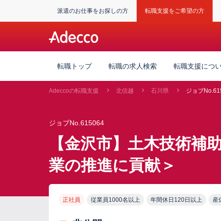
派遣のお仕事をお探しの方
転職支援をご希望の方
転職トップ
転職の求人検索
転職支援につ
Adeccoの転職支援
北信越
石川県
ジョブNo.61
ジョブNo.615064
【金沢市】土木技術補助
業の推進に貢献＞
正社員
従業員1000名以上
年間休日120日以上
産