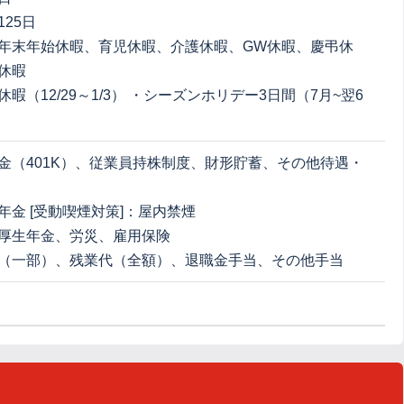
25日
年末年始休暇、育児休暇、介護休暇、GW休暇、慶弔休
休暇
暇（12/29～1/3） ・シーズンホリデー3日間（7月~翌6
金（401K）、従業員持株制度、財形貯蓄、その他待遇・
年金 [受動喫煙対策]：屋内禁煙
厚生年金、労災、雇用保険
（一部）、残業代（全額）、退職金手当、その他手当