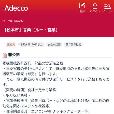
登録
ログイン
メニュー
ジョブNo.614797
【松本市】営業（ルート営業）
正社員
年間休日120日以上
女性が活躍
第二新卒歓迎
非公開
電機機械器具器具・部品の営業職全般
・三菱電機の長野代理店として、継続取引のあるお取引先に三菱電
機製品の販売（卸売）を行います。
・また、電気機器の備え付けや保守サービス等を行う業務もありま
す。
【変更の範囲】会社の定める業務
＜取り扱い商材＞
・電気機械器具（産業用ロボットなどの工場における生産工程の自
動化を図るシステムや機器等）
・住宅関連器具（エアコンやIHクッキングヒーター等）