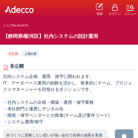
登録
ログイン
メニュー
ジョブNo.614478
【静岡県/駿河区】社内システムの設計運用
正社員
上場企業
非公開
社内システム企画、運用、保守に関われます。
IT、データベース運用の経験を活かし、将来的にチーム、プロジェ
クトマネージャーを目指せるポジションです。
・社内システムの企画・構築・運用・保守業務
・本社部門と連携しデジタル化
・開発・保守ベンダーとの推進(チーム及び案件リード)
・システム運用/保守
街づくりに貢献したい思いが強い会社で自身の成長を実感