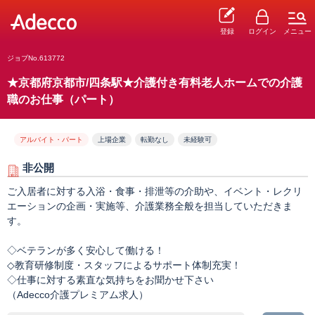
登録
ログイン
メニュー
ジョブNo.613772
★京都府京都市/四条駅★介護付き有料老人ホームでの介護
職のお仕事（パート）
アルバイト・パート
上場企業
転勤なし
未経験可
非公開
ご入居者に対する入浴・食事・排泄等の介助や、イベント・レクリ
エーションの企画・実施等、介護業務全般を担当していただきま
す。
◇ベテランが多く安心して働ける！
◇教育研修制度・スタッフによるサポート体制充実！
◇仕事に対する素直な気持ちをお聞かせ下さい
（Adecco介護プレミアム求人）