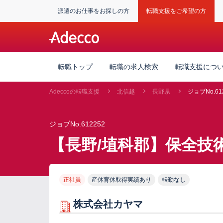
派遣のお仕事をお探しの方
転職支援をご希望の方
転職トップ
転職の求人検索
転職支援につ
Adeccoの転職支援
北信越
長野県
ジョブNo.61
ジョブNo.612252
【長野/埴科郡】保全技
正社員
産休育休取得実績あり
転勤なし
株式会社カヤマ