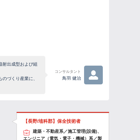
脂射出成型および組
コンサルタント
鳥羽 健治
ものづくり産業に、
【長野/埴科郡】保全技術者
建築・不動産系／施工管理(設備)、
エンジニア（電気・電子・機械）系／製