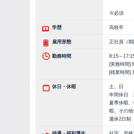
※必須
学歴
高校卒
雇用形態
正社員（期
勤務時間
8:15～17:1
[実務時間] 
[残業時間]
休日・休暇
土、日
年間休日 1
夏季休暇、
暇、その他
週休2日制
待遇・福利厚生
社宅、資格