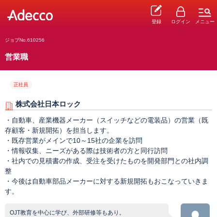
登録
ログイン
メニュー
ジョブNo.610256
営業職
正社員
株式会社日本ロック
・自動車、産業機器メーカー（スイッチなどの電装品）の営業（既
存顧客・新規開拓）を担当します。
・既存営業がメインで10～15社の企業を訪問
・情報収集、ニーズがある際は技術者の方と同行訪問
・社内での見積書の作成、受注を受けたものを開発部門との社内調
整
・今後は自動車部品メーカーに対する新規開拓もおこなっていきま
す。
OJT教育を中心に学び、外部研修等もあり。