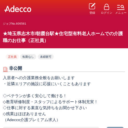
登録
ログイン
メニュー
ジョブNo.606581
★埼玉県志木市/朝霞台駅★住宅型有料老人ホームでの介護
職のお仕事（正社員）
正社員
転勤なし
未経験可
非公開
入居者への介護業務全般をお願いします
・近隣エリアの施設に応援にいくこともあります
◇ベテランが多く安心して働ける！
◇教育研修制度・スタッフによるサポート体制充実！
◇仕事に対する素直な気持ちをお聞かせ下さい
◇残業はほぼありません
（Adecco介護プレミアム求人）