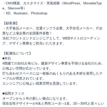
・CMS構築、カスタマイズ・実装経験（WordPress、MovableTyp
e、Sitecore等）
・XD、Illustrator、Photoshop
【顧客層】
・大手食品メーカー、交通インフラ企業、大手住宅メーカー、IT企
業など上場企業の全国案件多数！
当社フロントエンドエンジニアとして、WEBサイトのコーディン
グ、デザイン業務をご担当いただきます。
【配属先について】
■本社
4階建ての自社占有ビル。建築デザイン事業を手掛ける会社のため、
心地よい空間が広がっています。
打ち合わせスペースには一枚板のぬくもりのある木材を使用したテ
ーブルが用意されています。
エンジニアに心地よい就業空間を意識しています。
■福岡オフィス
オープンから１年の新しい拠点になります。
現在女性デザイナーが4名と男性コーダ―1名。20～30代と若々しい