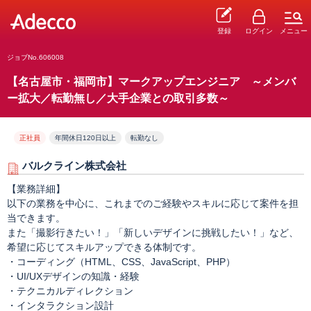
登録
ログイン
メニュー
ジョブNo.606008
【名古屋市・福岡市】マークアップエンジニア ～メンバ
ー拡大／転勤無し／大手企業との取引多数～
正社員
年間休日120日以上
転勤なし
バルクライン株式会社
【業務詳細】
以下の業務を中心に、これまでのご経験やスキルに応じて案件を担
当できます。
また「撮影行きたい！」「新しいデザインに挑戦したい！」など、
希望に応じてスキルアップできる体制です。
・コーディング（HTML、CSS、JavaScript、PHP）
・UI/UXデザインの知識・経験
・テクニカルディレクション
・インタラクション設計