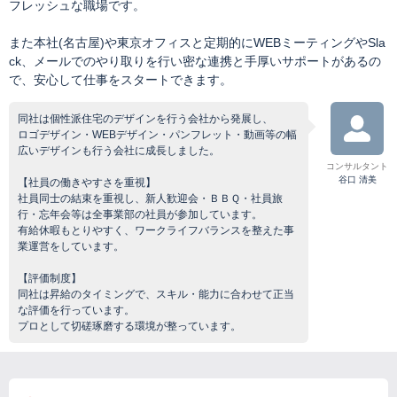
フレッシュな職場です。
また本社(名古屋)や東京オフィスと定期的にWEBミーティングやSla
ck、メールでのやり取りを行い密な連携と手厚いサポートがあるの
で、安心して仕事をスタートできます。
同社は個性派住宅のデザインを行う会社から発展し、
ロゴデザイン・WEBデザイン・パンフレット・動画等の幅
広いデザインも行う会社に成長しました。
コンサルタント
谷口 清美
【社員の働きやすさを重視】
社員同士の結束を重視し、新人歓迎会・ＢＢＱ・社員旅
行・忘年会等は全事業部の社員が参加しています。
有給休暇もとりやすく、ワークライフバランスを整えた事
業運営をしています。
【評価制度】
同社は昇給のタイミングで、スキル・能力に合わせて正当
な評価を行っています。
プロとして切磋琢磨する環境が整っています。