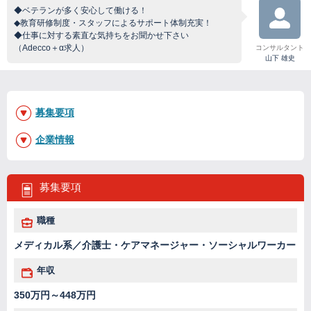
◆ベテランが多く安心して働ける！
◆教育研修制度・スタッフによるサポート体制充実！
◆仕事に対する素直な気持ちをお聞かせ下さい
（Adecco＋α求人）
コンサルタント
山下 雄史
募集要項
企業情報
募集要項
職種
メディカル系／介護士・ケアマネージャー・ソーシャルワーカー
年収
350万円～448万円