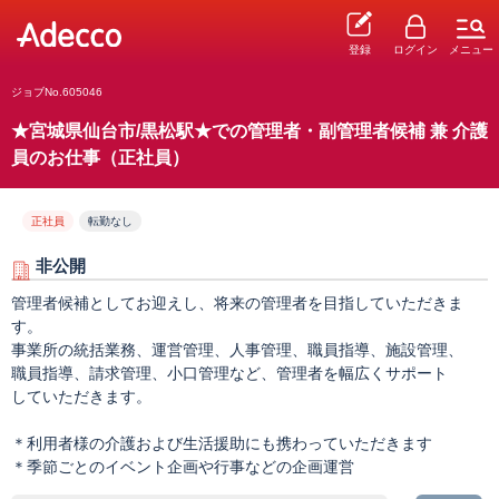
登録
ログイン
メニュー
ジョブNo.605046
★宮城県仙台市/黒松駅★での管理者・副管理者候補 兼 介護
員のお仕事（正社員）
正社員
転勤なし
非公開
管理者候補としてお迎えし、将来の管理者を目指していただきま
す。
事業所の統括業務、運営管理、人事管理、職員指導、施設管理、
職員指導、請求管理、小口管理など、管理者を幅広くサポート
していただきます。
＊利用者様の介護および生活援助にも携わっていただきます
＊季節ごとのイベント企画や行事などの企画運営