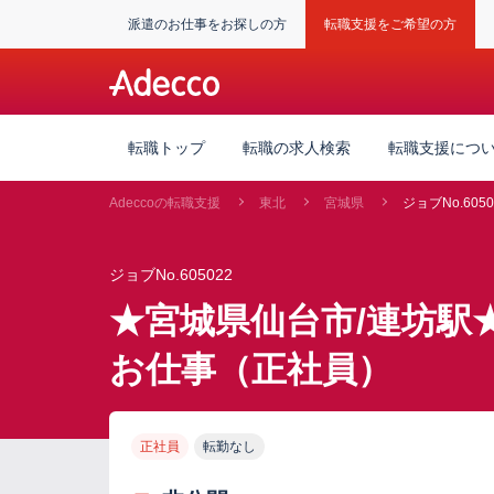
派遣のお仕事をお探しの方
転職支援をご希望の方
転職トップ
転職の求人検索
転職支援につ
Adeccoの転職支援
東北
宮城県
ジョブNo.6050
ジョブNo.605022
★宮城県仙台市/連坊駅
お仕事（正社員）
正社員
転勤なし