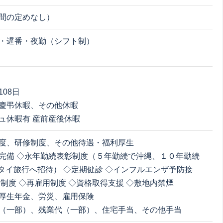
間の定めなし）
・遅番・夜勤（シフト制）
08日
慶弔休暇、その他休暇
ュ休暇有 産前産後休暇
度、研修制度、その他待遇・福利厚生
完備 ◇永年勤続表彰制度（５年勤続で沖縄、１０年勤続
rタイ旅行へ招待） ◇定期健診 ◇インフルエンザ予防接
制度 ◇再雇用制度 ◇資格取得支援 ◇敷地内禁煙
厚生年金、労災、雇用保険
（一部）、残業代（一部）、住宅手当、その他手当