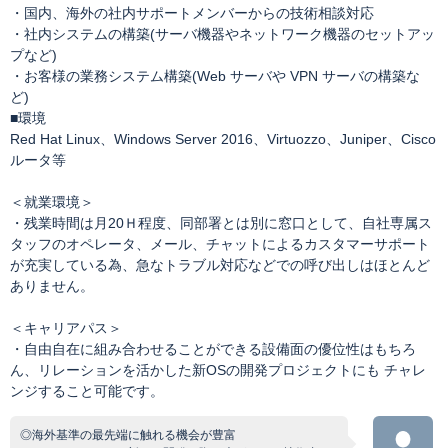
・国内、海外の社内サポートメンバーからの技術相談対応
・社内システムの構築(サーバ機器やネットワーク機器のセットアッ
プなど)
・お客様の業務システム構築(Web サーバや VPN サーバの構築な
ど)
■環境
Red Hat Linux、Windows Server 2016、Virtuozzo、Juniper、Cisco
ルータ等
＜就業環境＞
・残業時間は月20Ｈ程度、同部署とは別に窓口として、自社専属ス
タッフのオペレータ、メール、チャットによるカスタマーサポート
が充実している為、急なトラブル対応などでの呼び出しはほとんど
ありません。
＜キャリアパス＞
・自由自在に組み合わせることができる設備面の優位性はもちろ
ん、リレーションを活かした新OSの開発プロジェクトにも チャレ
ンジすること可能です。
◎海外基準の最先端に触れる機会が豊富