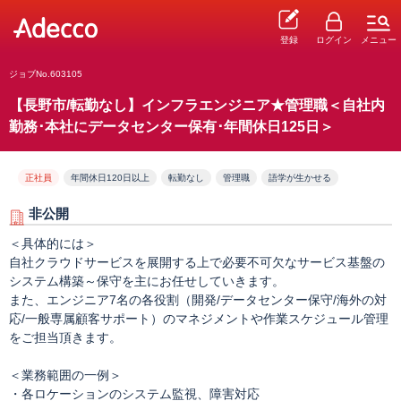
登録
ログイン
メニュー
ジョブNo.603105
【長野市/転勤なし】インフラエンジニア★管理職＜自社内
勤務･本社にデータセンター保有･年間休日125日＞
正社員
年間休日120日以上
転勤なし
管理職
語学が生かせる
非公開
＜具体的には＞
自社クラウドサービスを展開する上で必要不可欠なサービス基盤の
システム構築～保守を主にお任せしていきます。
また、エンジニア7名の各役割（開発/データセンター保守/海外の対
応/一般専属顧客サポート）のマネジメントや作業スケジュール管理
をご担当頂きます。
＜業務範囲の一例＞
・各ロケーションのシステム監視、障害対応