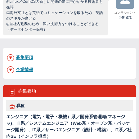
◎Linux／CentOSの新しい開発の際に声がかかる技術者も
在籍
◎海外支社とは英語でコミュケーションを取るため、英語
コンサルタント
小林 雅之
のスキルが磨ける
◎自社内勤務のため、深い技術力をつけることができる
（データセンター保有）
募集要項
企業情報
募集要項
職種
エンジニア（電気・電子・機械）系／開発系管理職(マネージ
ャ)、IT系／システムエンジニア（Web系・オープン系・パッケ
ージ開発）、IT系／サーバエンジニア（設計・構築）、IT系／社
内SE（インフラ担当）