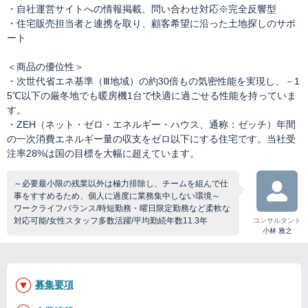
・自社運営サイトへの情報掲載、問い合わせ対応※完全反響型
・住宅販売担当者と連携を取り、顧客希望に沿った土地探しのサポ
ート
＜商品の優位性＞
・次世代省エネ基準（Ⅲ地域）の約30倍もの気密性能を実現し、－1
5℃以下の厳冬地でも暖房機1台で快適に過ごせる性能を持っていま
す。
・ZEH（ネット・ゼロ・エネルギー・ハウス、通称：ゼッチ）年間
の一次消費エネルギー量の収支をゼロ以下にする住宅です。当社受
注率28%は国の目標を大幅に超えています。
～必要最小限の残業以外は極力排除し、チームを組んで仕
事をすすめるため、個人に過度に業務集中しない環境～
ワークライフバランス/時短勤務・曜日限定勤務など柔軟な
対応可能/女性スタッフ多数活躍/平均勤続年数11.3年
コンサルタント
小林 雅之
募集要項