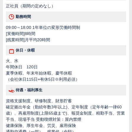
正社員（期間の定めなし）
勤務時間
09:00～18:00 1年単位の変形労働時間制
[実働時間]8時間
[残業時間]月平均20時間
休日・休暇
火、水
年間休日 120日
夏季休暇、年末年始休暇、慶弔休暇
（会社休日115日+有休5日※利用必須）
待遇・福利厚生
資格支援制度、研修制度、財形貯蓄
確定拠出年金（勤続年数3年以上)、定年制度（定年年齢一律60
歳）、再雇用制度(上限65歳まで)、報奨金制度、精勤手当、営業
手当、現場手当 受動喫煙対策：屋内禁煙
健康保険、厚生年金、労災、雇用保険
通勤交通費（一部）、残業代（全額）