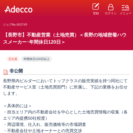
登録
ログイン
メニュー
ジョブNo.602745
【長野市】不動産営業（土地売買）＜長野の地域密着ハウ
スメーカー･年間休日120日＞
正社員
年間休日120日以上
非公開
長野県内ビルダーにおいてトップクラスの販売実績を持つ同社にて
不動産サービス室（土地売買部門）に所属し、下記の業務をお任せ
します。
＜具体的には＞
・担当エリア内の不動産会社を中心とした土地売買情報の収集（各
エリア内提携50社程度）
・周辺環境、仕入れ、販売価格等の市場調査
・不動産会社や土地オーナーとの売買交渉