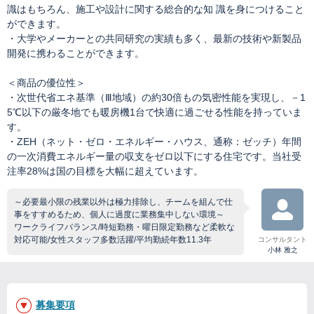
識はもちろん、施工や設計に関する総合的な知 識を身につけること
ができます。
・大学やメーカーとの共同研究の実績も多く、最新の技術や新製品
開発に携わることができます。
＜商品の優位性＞
・次世代省エネ基準（Ⅲ地域）の約30倍もの気密性能を実現し、－1
5℃以下の厳冬地でも暖房機1台で快適に過ごせる性能を持っていま
す。
・ZEH（ネット・ゼロ・エネルギー・ハウス、通称：ゼッチ）年間
の一次消費エネルギー量の収支をゼロ以下にする住宅です。当社受
注率28%は国の目標を大幅に超えています。
～必要最小限の残業以外は極力排除し、チームを組んで仕
事をすすめるため、個人に過度に業務集中しない環境～
ワークライフバランス/時短勤務・曜日限定勤務など柔軟な
対応可能/女性スタッフ多数活躍/平均勤続年数11.3年
コンサルタント
小林 雅之
募集要項