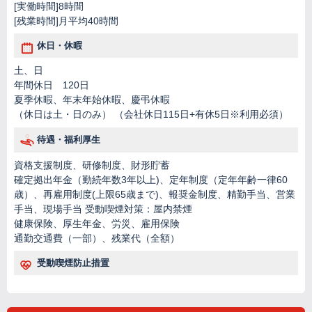
[実働時間]8時間
[残業時間]月平均40時間
休日・休暇
土、日
年間休日 120日
夏季休暇、年末年始休暇、慶弔休暇
（休日は土・日のみ） （会社休日115日+有休5日※利用必須）
待遇・福利厚生
資格支援制度、研修制度、財形貯蓄
確定拠出年金（勤続年数3年以上)、定年制度（定年年齢一律60
歳）、再雇用制度(上限65歳まで)、報奨金制度、精勤手当、営業
手当、現場手当 受動喫煙対策：屋内禁煙
健康保険、厚生年金、労災、雇用保険
通勤交通費（一部）、残業代（全額）
受動喫煙防止措置