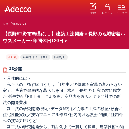
登録
ログイン
メニュー
ジョブNo.602725
【長野/中野市/転勤なし】建築工法開発＜長野の地域密着ハ
ウスメーカー･年間休日120日＞
正社員
年間休日120日以上
転勤なし
非公開
＜具体的には＞
・私たちの目指す家づくりは「1年中どの部屋も室温の変わらない
家」。快適で健康的な暮らしを追い求め、長年の 研究の末に確立し
た特許技術「FB工法」による高い商品力を強みとする当社での新工
法の開発業務
・新工法の研究開発(測定･データ解析)／従来の工法の検証･改善／
住宅性能実験／技術マニュアル作成･社内向け勉強会 開催／社内外
への技術力PRなど
・新工法の研究開発から、商品化まで一貫して担当。建築技術の知