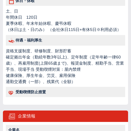
休日・休暇
土、日
年間休日 120日
夏季休暇、年末年始休暇、慶弔休暇
（休日は土・日のみ） （会社休日115日+有休5日※利用必須）
待遇・福利厚生
資格支援制度、研修制度、財形貯蓄
確定拠出年金（勤続年数3年以上)、定年制度（定年年齢一律60
歳）、再雇用制度(上限65歳まで)、報奨金制度、精勤手当、営業
手当、現場手当 受動喫煙対策：屋内禁煙
健康保険、厚生年金、労災、雇用保険
通勤交通費（一部）、残業代（全額）
受動喫煙防止措置
企業情報
企業名