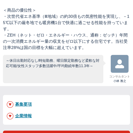
＜商品の優位性＞
・次世代省エネ基準（Ⅲ地域）の約30倍もの気密性能を実現し、－1
5℃以下の厳冬地でも暖房機1台で快適に過ごせる性能を持っていま
す。
・ZEH（ネット・ゼロ・エネルギー・ハウス、通称：ゼッチ）年間
の一次消費エネルギー量の収支をゼロ以下にする住宅です。当社受
注率28%は国の目標を大幅に超えています。
～休日出勤対応なし/時短勤務、曜日限定勤務など柔軟な対
応可能/女性スタッフ多数活躍中/平均勤続年数11.3年～
コンサルタント
小林 雅之
募集要項
企業情報