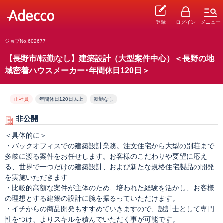
登録
ログイン
メニュー
ジョブNo.602677
【長野市/転勤なし】建築設計（大型案件中心）＜長野の地
域密着ハウスメーカー･年間休日120日＞
正社員
年間休日120日以上
転勤なし
非公開
＜具体的に＞
・バックオフィスでの建築設計業務。注文住宅から大型の別荘まで
多岐に渡る案件をお任せします。お客様のこだわりや要望に応え
る、世界で一つだけの建築設計、および新たな規格住宅製品の開発
を実施いただきます
・比較的高額な案件が主体のため、培われた経験を活かし、お客様
の理想とする建築の設計に腕を振るっていただけます。
・イチからの商品開発もすすめていきますので、設計士として専門
性をつけ、よりスキルを積んでいただく事が可能です。