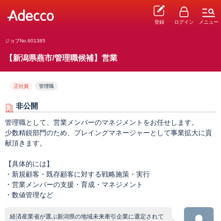
登録
ログイン
メニュー
ジョブNo.601385
【新潟県燕市/管理職候補】営業
正社員
管理職
非公開
管理職として、営業メンバーのマネジメントをお任せします。
少数精鋭部門のため、プレイングマネージャーとして事業拡大に貢
献頂きます。
【具体的には】
・新規顧客・既存顧客に対する戦略施策・実行
・営業メンバーの支援・育成・マネジメント
・数値管理など
経済産業省が選ぶ新潟県の地域未来牽引企業に選定されて