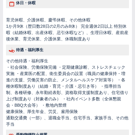
休日・休暇
育児休暇、介護休暇、慶弔休暇、その他休暇
1か月9休（歴日数28日の2月のみ8休） 完全週休2日以上 特別休
暇（結婚休暇、出産休暇、忌引休暇など）、生理日休暇、産前産
後休業、育児休業、介護休業、休職制度あり
待遇・福利厚生
その他待遇・福利厚生
・社会保険、労働保険完備 ・定期健康診断、ストレスチェック
実施 ・産業医の配置、衛生委員会の設置（職員の健康保持・増
進の支援、労働災害の防止、メンタルヘルスケア対策等） ・各
種休暇制度あり（結婚・育児・介護・忌引き等） ・指導担当
制、各種研修、永年勤続表彰、資格取得支援制度あり、住宅借り
上げ制度あり（対象者のみ） ・社内イベント多数（全体懇親
会・BBQ大会等） ・敷地内禁煙
健康保険、厚生年金、労災、雇用保険
通勤交通費（一部）、退職金手当、住宅手当、家族手当、その他
手当
受動喫煙防止措置