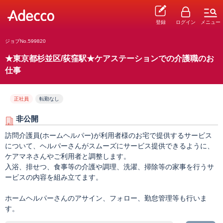
登録
ログイン
メニュー
ジョブNo.599820
★東京都杉並区/荻窪駅★ケアステーションでの介護職のお
仕事
正社員
転勤なし
非公開
訪問介護員(ホームヘルパー)が利用者様のお宅で提供するサービス
について、ヘルパーさんがスムーズにサービス提供できるように、
ケアマネさんやご利用者と調整します。
入浴、排せつ、食事等の介護や調理、洗濯、掃除等の家事を行うサ
ービスの内容を組み立てます。
ホームヘルパーさんのアサイン、フォロー、勤怠管理等も行いま
す。