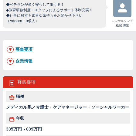
◆ベテランが多く安心して働ける！
◆教育研修制度・スタッフによるサポート体制充実！
◆仕事に対する素直な気持ちをお聞かせ下さい
（Adecco＋α求人）
コンサルタント
松尾 海里
募集要項
企業情報
募集要項
職種
メディカル系／介護士・ケアマネージャー・ソーシャルワーカー
年収
335万円～639万円