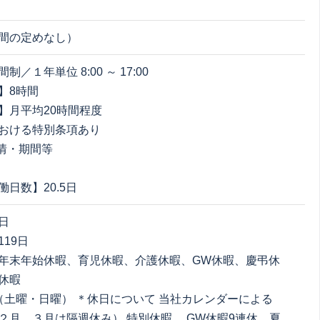
間の定めなし）
／１年単位 8:00 ～ 17:00
】8時間
】月平均20時間程度
おける特別条項あり
情・期間等
日数】20.5日
日
19日
年末年始休暇、育児休暇、介護休暇、GW休暇、慶弔休
休暇
（土曜・日曜） ＊休日について 当社カレンダーによる
２月、３月は隔週休み） 特別休暇 、GW休暇9連休、夏