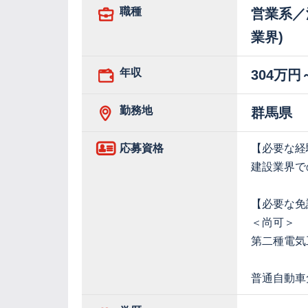
職種
営業系／
業界)
年収
304万円
勤務地
群馬県
応募資格
【必要な経
建設業界で
【必要な免
＜尚可＞
第二種電気
普通自動車