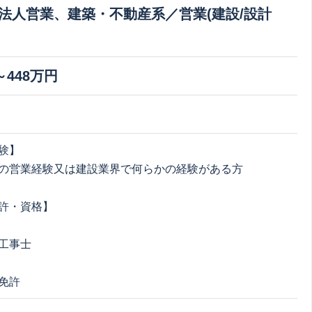
法人営業、建築・不動産系／営業(建設/設計
～448万円
験】
の営業経験又は建設業界で何らかの経験がある方
許・資格】
工事士
免許