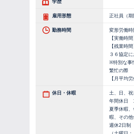
学歴
雇用形態
正社員（期
勤務時間
変形労働時間制
【実働時間
【残業時間
３６協定に
※特別な事
繁忙の際
【月平均労働
休日・休暇
土、日、祝
年間休日 1
夏季休暇、
暇、その他
週休2日制
（土曜日：