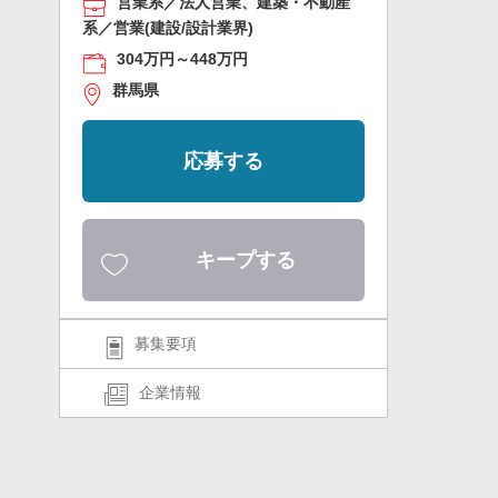
営業系／法人営業、建築・不動産
系／営業(建設/設計業界)
304万円～448万円
群馬県
応募する
キープする
募集要項
企業情報