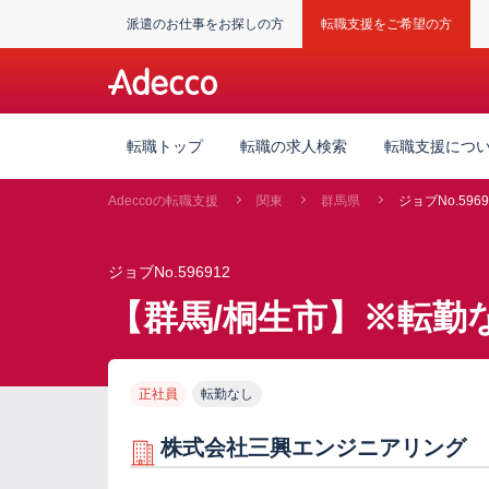
派遣のお仕事をお探しの方
転職支援をご希望の方
転職トップ
転職の求人検索
転職支援につ
Adeccoの転職支援
関東
群馬県
ジョブNo.5969
ジョブNo.596912
【群馬/桐生市】※転勤
正社員
転勤なし
株式会社三興エンジニアリング