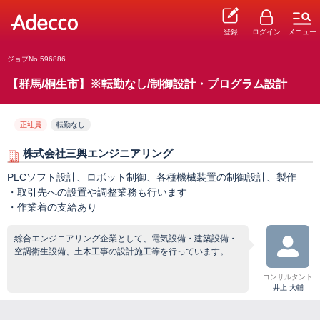
登録
ログイン
メニュー
ジョブNo.596886
【群馬/桐生市】※転勤なし/制御設計・プログラム設計
正社員
転勤なし
株式会社三興エンジニアリング
PLCソフト設計、ロボット制御、各種機械装置の制御設計、製作
・取引先への設置や調整業務も行います
・作業着の支給あり
総合エンジニアリング企業として、電気設備・建築設備・
空調衛生設備、土木工事の設計施工等を行っています。
コンサルタント
井上 大輔