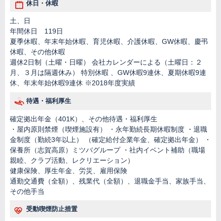
休日・休暇
土、日
年間休日 119日
夏季休暇、年末年始休暇、育児休暇、介護休暇、GW休暇、慶弔
休暇、その他休暇
週休2日制（土曜・日曜） 会社カレンダーによる（土曜日：２
月、３月は隔週休み） 特別休暇 、GW休暇9連休、夏期休暇9連
休、年末年始休暇9連休 ※2018年度実績
待遇・福利厚生
確定拠出年金（401K）、その他待遇・福利厚生
・屋内原則禁煙（喫煙施設有） ・永年勤続長期休暇制度 ・退職
金制度（勤続3年以上） （確定給付企業年金、確定拠出年金） ・
保養所（志賀高原）ミツバグループ ・社内イベント補助（職場
親睦、クラブ活動、レクリエーション）
健康保険、厚生年金、労災、雇用保険
通勤交通費（全額）、残業代（全額）、退職金手当、家族手当、
その他手当
受動喫煙防止措置