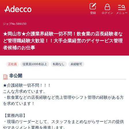
登録
ログイン
メニュー
ジョブNo.589150
★岡山市★介護業界経験一切不問！飲食業の店長経験者な
ど管理職経験大歓迎！！大手企業経営のデイサービス管理
者候補のお仕事
正社員
従業員1000名以上
転勤なし
未経験可
非公開
★介護経験一切不問！！！
こんな方求めています。
・飲食業などの店長経験など売上管理やシフト管理の経験がある方
を求めています！
【業務内容】
・現場のリーダーとして、スタッフをまとめながらサービスの提供
やマネジメント業務を推進します。