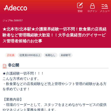
登録
ログイン
メニュー
ジョブNo.589057
★北本市/北本駅★介護業界経験一切不問！飲食業の店長経
験者など管理職経験大歓迎！！大手企業経営のデイサービ
ス管理者候補のお仕事
正社員
従業員1000名以上
転勤なし
未経験可
非公開
★介護経験一切不問！！！
こんな方求めています。
・飲食業などの店長経験など売上管理やシフト管理の経験がある方
を求めています！
【業務内容】
・現場のリーダーとして、スタッフをまとめながらサービスの提供
やマネジメント業務を推進します。