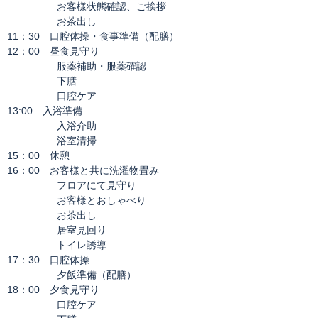
お客様状態確認、ご挨拶
お茶出し
11：30 口腔体操・食事準備（配膳）
12：00 昼食見守り
服薬補助・服薬確認
下膳
口腔ケア
13:00 入浴準備
入浴介助
浴室清掃
15：00 休憩
16：00 お客様と共に洗濯物畳み
フロアにて見守り
お客様とおしゃべり
お茶出し
居室見回り
トイレ誘導
17：30 口腔体操
夕飯準備（配膳）
18：00 夕食見守り
口腔ケア