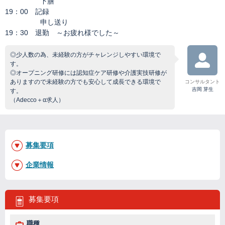
下膳
19：00 記録
申し送り
19：30 退勤 ～お疲れ様でした～
◎少人数の為、未経験の方がチャレンジしやすい環境で
す。
◎オープニング研修には認知症ケア研修や介護実技研修が
ありますので未経験の方でも安心して成長できる環境で
コンサルタント
吉岡 芽生
す。
（Adecco＋α求人）
募集要項
企業情報
募集要項
職種