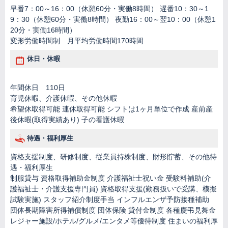
早番7：00～16：00（休憩60分・実働8時間） 遅番10：30～1
9：30（休憩60分・実働8時間） 夜勤16：00～翌10：00（休憩1
20分・実働16時間）
変形労働時間制 月平均労働時間170時間
休日・休暇
年間休日 110日
育児休暇、介護休暇、その他休暇
希望休取得可能 連休取得可能 シフトは1ヶ月単位で作成 産前産
後休暇(取得実績あり) 子の看護休暇
待遇・福利厚生
資格支援制度、研修制度、従業員持株制度、財形貯蓄、その他待
遇・福利厚生
制服貸与 資格取得補助金制度 介護福祉士祝い金 受験料補助(介
護福祉士・介護支援専門員) 資格取得支援(勤務扱いで受講、模擬
試験実施) スタッフ紹介制度手当 インフルエンザ予防接種補助
団体長期障害所得補償制度 団体保険 貸付金制度 各種慶弔見舞金
レジャー施設/ホテル/グルメ/エンタメ等優待制度 住まいの福利厚