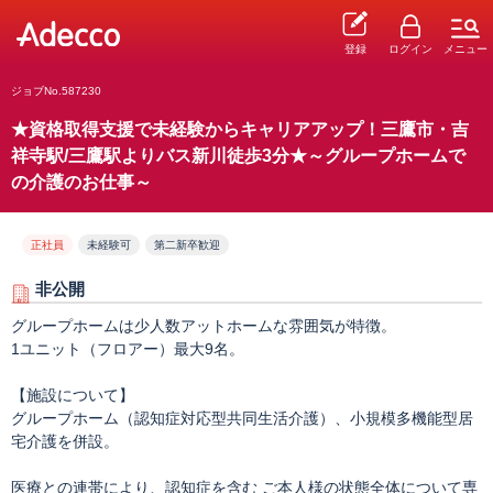
登録
ログイン
メニュー
ジョブNo.587230
★資格取得支援で未経験からキャリアアップ！三鷹市・吉
祥寺駅/三鷹駅よりバス新川徒歩3分★～グループホームで
の介護のお仕事～
正社員
未経験可
第二新卒歓迎
非公開
グループホームは少人数アットホームな雰囲気が特徴。
1ユニット（フロアー）最大9名。
【施設について】
グループホーム（認知症対応型共同生活介護）、小規模多機能型居
宅介護を併設。
医療との連帯により、認知症を含む ご本人様の状態全体について専