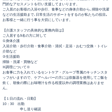
門的なアセスメントを行い支援してまいります。
ご入居のお客様の入浴や歩行、食事などの身体介助から､掃除や洗濯
などの生活援助まで､日常生活のサポートをするのが私たちの役目｡
お客様と一緒に行う事を大切にしています。
【介護スタッフの具体的な業務内容は】
ご入居する9名の方に対して
①身体介護
入浴介助・歩行介助・食事介助・清拭・足浴・おむつ交換・トイレ
介助など
②生活援助
掃除・洗濯・買物など
※調理について※
お食事に力を入れているセントケア・グループ専属のキッチンスタ
ッフがいますので、ケアヘルパーの方には炊飯器を使用してご飯を
炊く、朝食の際にお味噌汁を作る程度以外の調理業務はありませ
ん。
【１日の流れ・日勤】
10：30 出勤
申し送り確認