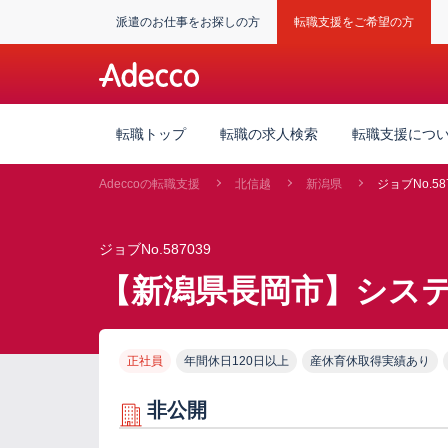
派遣のお仕事をお探しの方
転職支援をご希望の方
転職トップ
転職の求人検索
転職支援につ
Adeccoの転職支援
北信越
新潟県
ジョブNo.58
ジョブNo.587039
【新潟県長岡市】シス
正社員
年間休日120日以上
産休育休取得実績あり
非公開