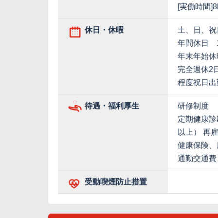
[実働時間]
休日・休暇
土、日、祝
年間休日 1
年末年始休
完全週休2
程度祝日出
待遇・福利厚生
研修制度
定期健康診
以上） 再
健康保険、
通勤交通費
受動喫煙防止措置