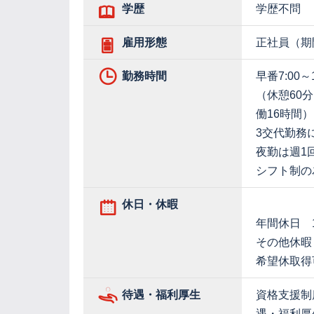
学歴
学歴不問
雇用形態
正社員（期
勤務時間
早番7:00～
（休憩60分
働16時間）
3交代勤務
夜勤は週1
シフト制の
休日・休暇
年間休日 1
その他休暇
希望休取得
待遇・福利厚生
資格支援制
遇・福利厚