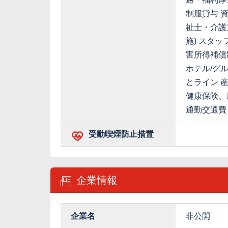
制服貸与 
祉士・介護
施) スタ
害所得補償
ホテル/グ
とライン 
健康保険、
通勤交通費
受動喫煙防止措置
企業情報
企業名
非公開