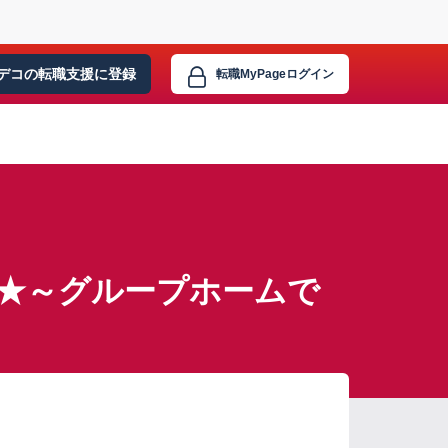
デコの転職支援に
登録
転職MyPage
ログイン
分★～グループホームで