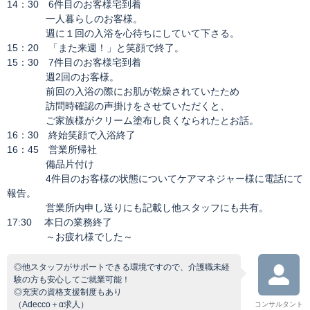
14：30 6件目のお客様宅到着
一人暮らしのお客様。
週に１回の入浴を心待ちにしていて下さる。
15：20 「また来週！」と笑顔で終了。
15：30 7件目のお客様宅到着
週2回のお客様。
前回の入浴の際にお肌が乾燥されていたため
訪問時確認の声掛けをさせていただくと、
ご家族様がクリーム塗布し良くなられたとお話。
16：30 終始笑顔で入浴終了
16：45 営業所帰社
備品片付け
4件目のお客様の状態についてケアマネジャー様に電話にて
報告。
営業所内申し送りにも記載し他スタッフにも共有。
17:30 本日の業務終了
～お疲れ様でした～
◎他スタッフがサポートできる環境ですので、介護職未経
験の方も安心してご就業可能！
◎充実の資格支援制度もあり
（Adecco＋α求人）
コンサルタント