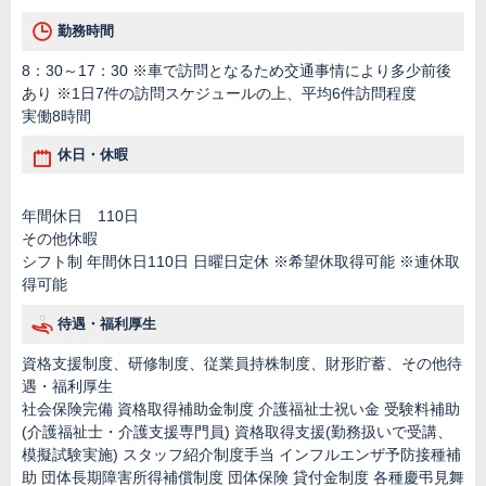
勤務時間
8：30～17：30 ※車で訪問となるため交通事情により多少前後
あり ※1日7件の訪問スケジュールの上、平均6件訪問程度
実働8時間
休日・休暇
年間休日 110日
その他休暇
シフト制 年間休日110日 日曜日定休 ※希望休取得可能 ※連休取
得可能
待遇・福利厚生
資格支援制度、研修制度、従業員持株制度、財形貯蓄、その他待
遇・福利厚生
社会保険完備 資格取得補助金制度 介護福祉士祝い金 受験料補助
(介護福祉士・介護支援専門員) 資格取得支援(勤務扱いで受講、
模擬試験実施) スタッフ紹介制度手当 インフルエンザ予防接種補
助 団体長期障害所得補償制度 団体保険 貸付金制度 各種慶弔見舞