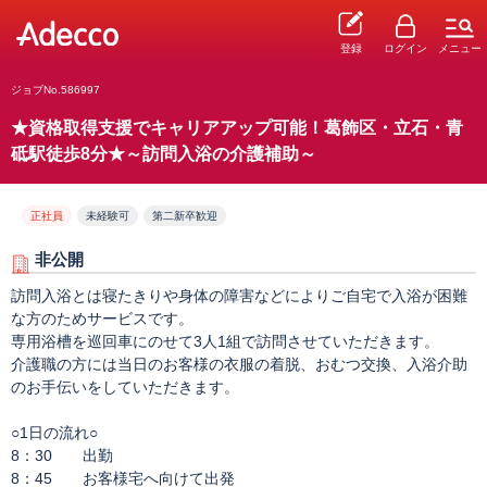
登録
ログイン
メニュー
ジョブNo.586997
★資格取得支援でキャリアアップ可能！葛飾区・立石・青
砥駅徒歩8分★～訪問入浴の介護補助～
正社員
未経験可
第二新卒歓迎
非公開
訪問入浴とは寝たきりや身体の障害などによりご自宅で入浴が困難
な方のためサービスです。
専用浴槽を巡回車にのせて3人1組で訪問させていただきます。
介護職の方には当日のお客様の衣服の着脱、おむつ交換、入浴介助
のお手伝いをしていただきます。
○1日の流れ○
8：30 出勤
8：45 お客様宅へ向けて出発