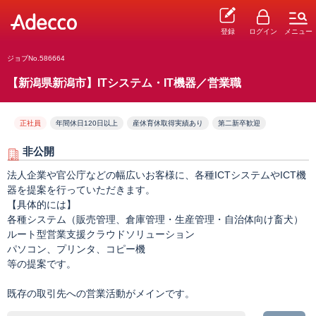
登録
ログイン
メニュー
ジョブNo.586664
【新潟県新潟市】ITシステム・IT機器／営業職
正社員
年間休日120日以上
産休育休取得実績あり
第二新卒歓迎
非公開
法人企業や官公庁などの幅広いお客様に、各種ICTシステムやICT機
器を提案を行っていただきます。
【具体的には】
各種システム（販売管理、倉庫管理・生産管理・自治体向け畜犬）
ルート型営業支援クラウドソリューション
パソコン、プリンタ、コピー機
等の提案です。
既存の取引先への営業活動がメインです。