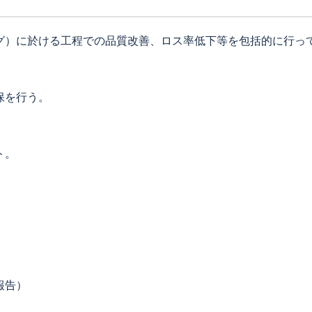
グ）に於ける工程での品質改善、ロス率低下等を包括的に行っ
保を行う。
ト。
。
報告）