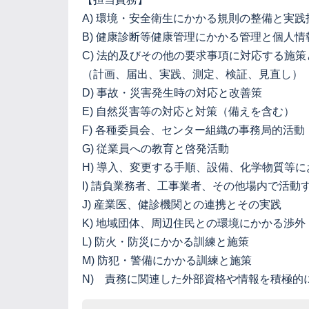
A) 環境・安全衛生にかかる規則の整備と実践
B) 健康診断等健康管理にかかる管理と個人
C) 法的及びその他の要求事項に対応する施策
（計画、届出、実践、測定、検証、見直し）
D) 事故・災害発生時の対応と改善策
E) 自然災害等の対応と対策（備えを含む）
F) 各種委員会、センター組織の事務局的活動
G) 従業員への教育と啓発活動
H) 導入、変更する手順、設備、化学物質等
I) 請負業務者、工事業者、その他場内で活動
J) 産業医、健診機関との連携とその実践
K) 地域団体、周辺住民との環境にかかる渉外
L) 防火・防災にかかる訓練と施策
M) 防犯・警備にかかる訓練と施策
N) 責務に関連した外部資格や情報を積極的