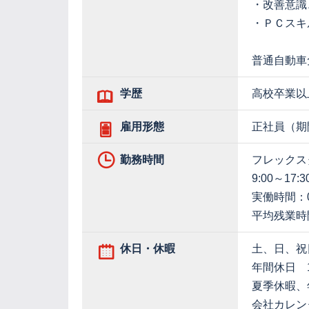
・改善意識
・ＰＣスキ
普通自動車
学歴
高校卒業以
雇用形態
正社員（期
勤務時間
フレックス
9:00～
実働時間：0
平均残業時間
休日・休暇
土、日、祝
年間休日 1
夏季休暇、
会社カレン