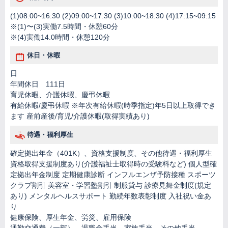
(1)08:00~16:30 (2)09:00~17:30 (3)10:00~18:30 (4)17:15~09:15
※(1)〜(3)実働7.5時間・休憩60分
※(4)実働14.0時間・休憩120分
休日・休暇
日
年間休日 111日
育児休暇、介護休暇、慶弔休暇
有給休暇/慶弔休暇 ※年次有給休暇(時季指定)年5日以上取得でき
ます 産前産後/育児/介護休暇(取得実績あり)
待遇・福利厚生
確定拠出年金（401K）、資格支援制度、その他待遇・福利厚生
資格取得支援制度あり(介護福祉士取得時の受験料など) 個人型確
定拠出年金制度 定期健康診断 インフルエンザ予防接種 スポーツ
クラブ割引 美容室・学習塾割引 制服貸与 診療見舞金制度(規定
あり) メンタルヘルスサポート 勤続年数表彰制度 入社祝い金あ
り
健康保険、厚生年金、労災、雇用保険
通勤交通費（一部）、退職金手当、家族手当、その他手当