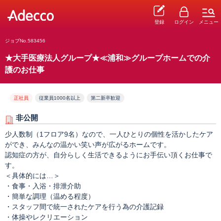
登録
ログイン
メニュー
ジョブNo.583456
★大手医療法人グループ★≪浦和≫グループホームでの介
護のお仕事
正社員
従業員1000名以上
第二新卒歓迎
非公開
少人数制（1フロア9名）なので、一人ひとりの個性を活かしたケア
ができ、みんなの温かい笑い声が広がるホームです。
認知症の方が、自分らしく生活できるようにお手伝い頂くお仕事で
す。
＜具体的には…＞
・食事・入浴・排泄介助
・簡単な調理（温める程度）
・スタッフ間で統一されたケアを行う為の介護記録
・体操やレクリエーション