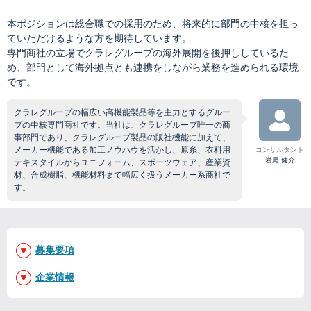
本ポジションは総合職での採用のため、将来的に部門の中核を担っ
ていただけるような方を期待しています。
専門商社の立場でクラレグループの海外展開を後押ししているた
め、部門として海外拠点とも連携をしながら業務を進められる環境
です。
クラレグループの幅広い高機能製品等を主力とするグルー
プの中核専門商社です。当社は、クラレグループ唯一の商
事部門であり、クラレグループ製品の販社機能に加えて、
メーカー機能である加工ノウハウを活かし、原糸、衣料用
コンサルタント
岩尾 健介
テキスタイルからユニフォーム、スポーツウェア、産業資
材、合成樹脂、機能材料まで幅広く扱うメーカー系商社で
す。
募集要項
企業情報