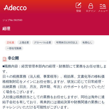
登録
ログイン
メニュー
ジョブNo.582590
経理
正社員
上場企業
グローバル企業
年間休日120日以上
転勤なし
一部在宅勤務
非公開
■職務内容：経営管理本部内の経理・財務部にて業務をお任せ致しま
す。
日々の税務業務（法人税、事業税等）、税効果、文書化等の移転価
格税制対応をメインにお任せ致しますが、状況に応じて日常経理・
出納業務（日次、月次、四半期、年次）のサポートも行っていただ
く場合もございます。
入社後は税務担当としての業務をお任せしますが、同社は海外に連
結子会社を有しており、将来的には連結決算や財務関連の業務にも
チャレンジいただける可能性がございます。