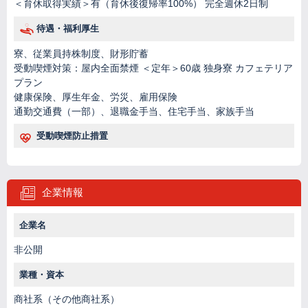
＜育休取得実績＞有（育休後復帰率100%） 完全週休2日制
待遇・福利厚生
寮、従業員持株制度、財形貯蓄
受動喫煙対策：屋内全面禁煙 ＜定年＞60歳 独身寮 カフェテリア
プラン
健康保険、厚生年金、労災、雇用保険
通勤交通費（一部）、退職金手当、住宅手当、家族手当
受動喫煙防止措置
企業情報
企業名
非公開
業種・資本
商社系（その他商社系）