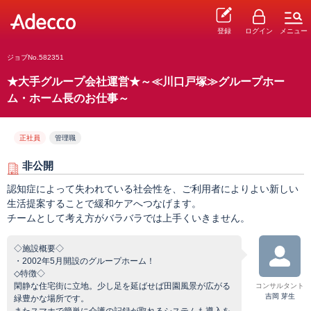
登録
ログイン
メニュー
ジョブNo.582351
★大手グループ会社運営★～≪川口戸塚≫グループホー
ム・ホーム長のお仕事～
正社員
管理職
非公開
認知症によって失われている社会性を、ご利用者によりよい新しい
生活提案することで緩和ケアへつなげます。
チームとして考え方がバラバラでは上手くいきません。
◇施設概要◇
・2002年5月開設のグループホーム！
◇特徴◇
閑静な住宅街に立地。少し足を延ばせば田園風景が広がる
コンサルタント
吉岡 芽生
緑豊かな場所です。