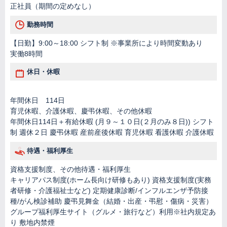
正社員（期間の定めなし）
勤務時間
【日勤】9:00～18:00 シフト制 ※事業所により時間変動あり
実働8時間
休日・休暇
年間休日 114日
育児休暇、介護休暇、慶弔休暇、その他休暇
年間休日114日＋有給休暇 (月９～１０日(２月のみ８日)) シフト
制 週休２日 慶弔休暇 産前産後休暇 育児休暇 看護休暇 介護休暇
待遇・福利厚生
資格支援制度、その他待遇・福利厚生
キャリアパス制度(ホーム長向け研修もあり) 資格支援制度(実務
者研修・介護福祉士など) 定期健康診断/インフルエンザ予防接
種/がん検診補助 慶弔見舞金（結婚・出産・弔慰・傷病・災害）
グループ福利厚生サイト（グルメ・旅行など）利用※社内規定あ
り 敷地内禁煙