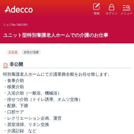
登録
ログイン
メニュー
ジョブNo.580285
ユニット型特別養護老人ホームでの介護のお仕事
正社員
女性が活躍
非公開
特別養護老人ホームにて介護業務全般をお任せ致します。
・食事介助
・移乗介助
・入浴介助（一般浴、機械浴）
・排せつ介助（トイレ誘導、オムツ交換）
・配膳、下膳
・口腔ケア
・レクリエーション企画、運営
・居室清掃、リネン交換
・介護記録 など