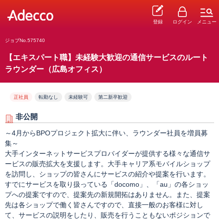
登録
ログイン
メニュー
ジョブNo.575740
【エキスパート職】未経験大歓迎の通信サービスのルート
ラウンダー（広島オフィス）
正社員
転勤なし
未経験可
第二新卒歓迎
非公開
～4月からBPOプロジェクト拡大に伴い、ラウンダー社員を増員募
集～
大手インターネットサービスプロバイダーが提供する様々な通信サ
ービスの販売拡大を支援します。大手キャリア系モバイルショップ
を訪問し、ショップの皆さんにサービスの紹介や提案を行います。
すでにサービスを取り扱っている「docomo」、「au」の各ショッ
プへの提案ですので、提案先の新規開拓はありません。また、提案
先は各ショップで働く皆さんですので、直接一般のお客様に対し
て、サービスの説明をしたり、販売を行うこともないポジションで