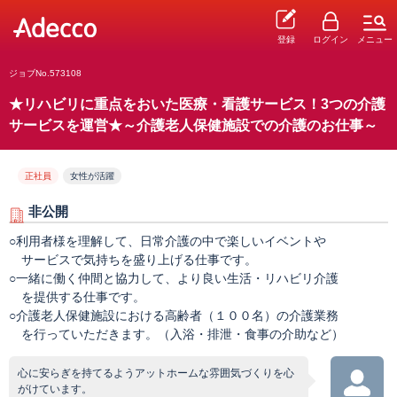
登録
ログイン
メニュー
ジョブNo.573108
★リハビリに重点をおいた医療・看護サービス！3つの介護
サービスを運営★～介護老人保健施設での介護のお仕事～
正社員
女性が活躍
非公開
○利用者様を理解して、日常介護の中で楽しいイベントや
サービスで気持ちを盛り上げる仕事です。
○一緒に働く仲間と協力して、より良い生活・リハビリ介護
を提供する仕事です。
○介護老人保健施設における高齢者（１００名）の介護業務
を行っていただきます。（入浴・排泄・食事の介助など）
心に安らぎを持てるようアットホームな雰囲気づくりを心
がけています。