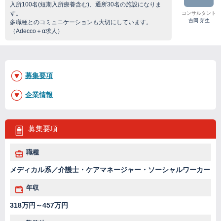
入所100名(短期入所療養含む)、通所30名の施設になりま
す。
コンサルタント
吉岡 芽生
多職種とのコミュニケーションも大切にしています。
（Adecco＋α求人）
募集要項
企業情報
募集要項
職種
メディカル系／介護士・ケアマネージャー・ソーシャルワーカー
年収
318万円～457万円