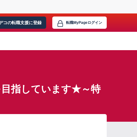
デコの転職支援に
登録
転職MyPage
ログイン
を目指しています★～特