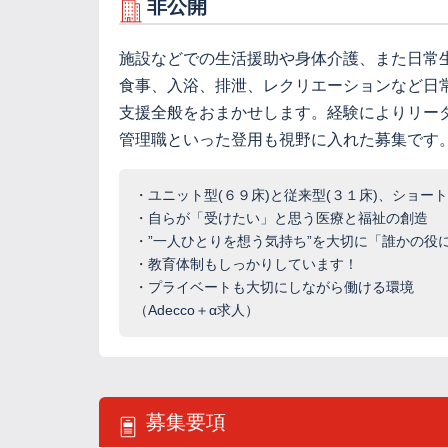
非公開
施設などでの生活援助や身体介護、また日常
食事、入浴、排泄、レクリエーションなど日
支援全般をおまかせします。経験によりリー
管理職といった登用も視野に入れた募集です
・ユニット型(６９床)と従来型(３１床)、ショー
・自らが「受けたい」と思う医療と福祉の創造
・”一人ひとりを想う気持ち”を大切に「誰かの
・教育体制もしっかりしています！
・プライベートも大切にしながら働ける環境
（Adecco＋α求人）
募集要項