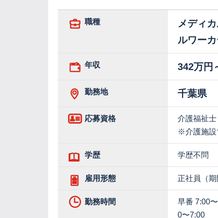
職種
メディカ
ルワーカ
年収
342万円
勤務地
千葉県
応募資格
介護福祉士
※介護施設
学歴
学歴不問
雇用形態
正社員（期
勤務時間
早番 7:00〜
0〜7:00