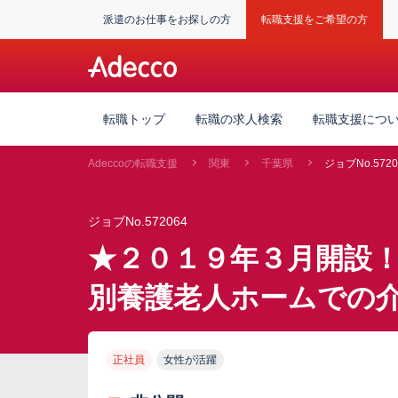
派遣のお仕事をお探しの方
転職支援をご希望の方
転職トップ
転職の求人検索
転職支援につ
Adeccoの転職支援
関東
千葉県
ジョブNo.5720
ジョブNo.572064
★２０１９年３月開設
別養護老人ホームでの
正社員
女性が活躍