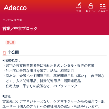
登録
ログイン
メニュー
ジョブNo.567392
営業／中京ブロック
正社員
非公開
■職務概要：
・居宅介護支援事業者等に福祉用具のレンタル・販売の営業
・利用者に最適な用具を選定、納品、相談対応
・商材は、介護ベッド関連用具、移動関連用具（車いす、歩行器な
ど）、入浴関連用品、排泄関連用品生活関連用品
・住宅改修（手すりの設置など）のプランニング
■詳細
営業先はケアマネジャーとなり、ケアマネジャーからの紹介で一般
ユーザー（個人の方々）への福祉用具の選定・相談を行います。