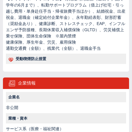
学年の6月まで）、転勤サポートプログラム（借上げ社宅・引っ
越し費用・単身赴任手当・帰省旅費手当ほか）、結婚祝金、出産
祝金、退職金（確定給付企業年金）、永年勤続表彰、財形貯蓄
（奨励金あり）、健康診断、ストレスチェック、EAP、インフル
エンザ予防接種、長期休業収入補償保険（GLTD）、労災補償上
乗せ保険、団体生命保険 ※屋内禁煙
健康保険、厚生年金、労災、雇用保険
通勤交通費（全額）、残業代（全額）、退職金手当
受動喫煙防止措置
企業情報
企業名
非公開
業種・資本
サービス系（医療・福祉関連）