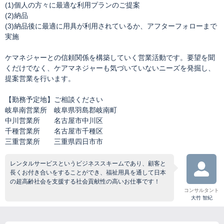
(1)個人の方々に最適な利用プランのご提案
(2)納品
(3)納品後に最適に用具が利用されているか、アフターフォローまで
実施
ケマネジャーとの信頼関係を構築していく営業活動です。要望を聞
くだけでなく、ケアマネジャーも気づいていないニーズを発掘し、
提案営業を行います。
【勤務予定地】ご相談ください
岐阜南営業所 岐阜県羽島郡岐南町
中川営業所 名古屋市中川区
千種営業所 名古屋市千種区
三重営業所 三重県四日市市
レンタルサービスというビジネススキームであり、顧客と
長くお付き合いをすることができ、福祉用具を通して日本
の超高齢社会を支援する社会貢献性の高いお仕事です！
コンサルタント
大竹 智紀