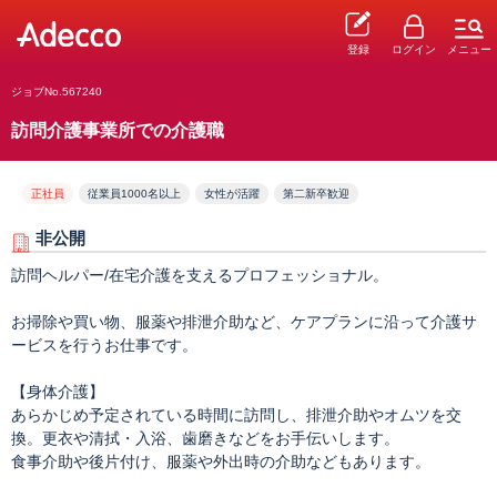
登録
ログイン
メニュー
ジョブNo.567240
訪問介護事業所での介護職
正社員
従業員1000名以上
女性が活躍
第二新卒歓迎
非公開
訪問ヘルパー/在宅介護を支えるプロフェッショナル。
お掃除や買い物、服薬や排泄介助など、ケアプランに沿って介護サ
ービスを行うお仕事です。
【身体介護】
あらかじめ予定されている時間に訪問し、排泄介助やオムツを交
換。更衣や清拭・入浴、歯磨きなどをお手伝いします。
食事介助や後片付け、服薬や外出時の介助などもあります。