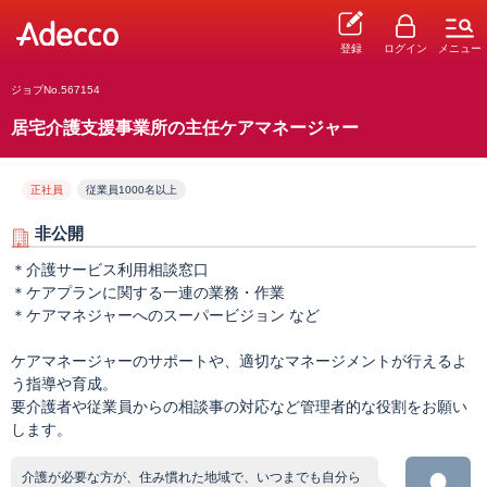
登録
ログイン
メニュー
ジョブNo.567154
居宅介護支援事業所の主任ケアマネージャー
正社員
従業員1000名以上
非公開
＊介護サービス利用相談窓口
＊ケアプランに関する一連の業務・作業
＊ケアマネジャーへのスーパービジョン など
ケアマネージャーのサポートや、適切なマネージメントが行えるよ
う指導や育成。
要介護者や従業員からの相談事の対応など管理者的な役割をお願い
します。
介護が必要な方が、住み慣れた地域で、いつまでも自分ら