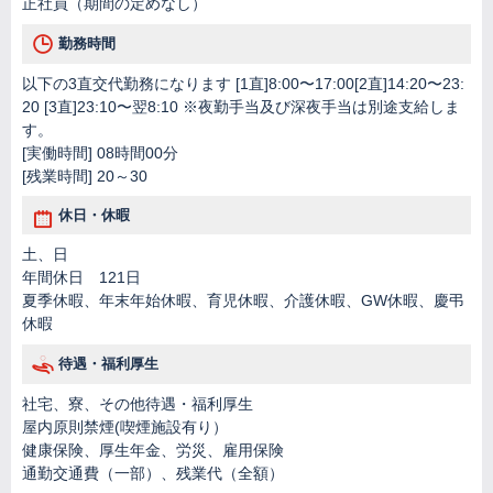
正社員（期間の定めなし）
勤務時間
以下の3直交代勤務になります [1直]8:00〜17:00[2直]14:20〜23:
20 [3直]23:10〜翌8:10 ※夜勤手当及び深夜手当は別途支給しま
す。
[実働時間] 08時間00分
[残業時間] 20～30
休日・休暇
土、日
年間休日 121日
夏季休暇、年末年始休暇、育児休暇、介護休暇、GW休暇、慶弔
休暇
待遇・福利厚生
社宅、寮、その他待遇・福利厚生
屋内原則禁煙(喫煙施設有り）
健康保険、厚生年金、労災、雇用保険
通勤交通費（一部）、残業代（全額）