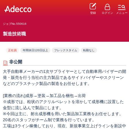
登録
ログイン
メニュー
ジョブNo.550616
製造技術職
正社員
年間休日120日以上
フレックスタイム
転勤なし
非公開
大手自動車メーカーの1次サプライヤーとして自動車用バイザーの開
発・販売を行う当社の主力製品であるサイドバイザーやスクリーン
などのプラスチック製品の製造をお任せします。
[業務の流れ]成形→塗装→加工品を梱包→出荷
※成形では、粒状のアクリルペレットを溶かして成形機に設置した
金型に流し込んで製品にします。
※今回は主に、射出成形機を用いた製品加工業務をお任せします。
20名のスタッフがチーム制で業務を行っています。
工場は3ライン稼働しており、現在、新規事業立上げラインを新設中