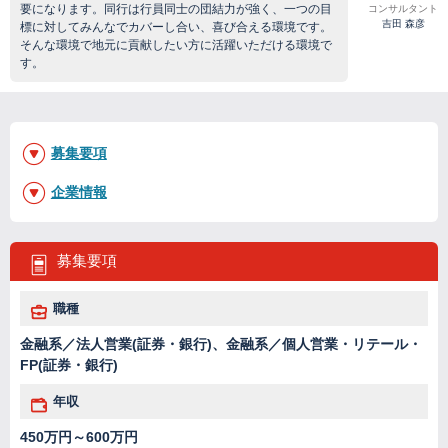
要になります。同行は行員同士の団結力が強く、一つの目
コンサルタント
吉田 森彦
標に対してみんなでカバーし合い、喜び合える環境です。
そんな環境で地元に貢献したい方に活躍いただける環境で
す。
募集要項
企業情報
募集要項
職種
金融系／法人営業(証券・銀行)、金融系／個人営業・リテール・
FP(証券・銀行)
年収
450万円～600万円