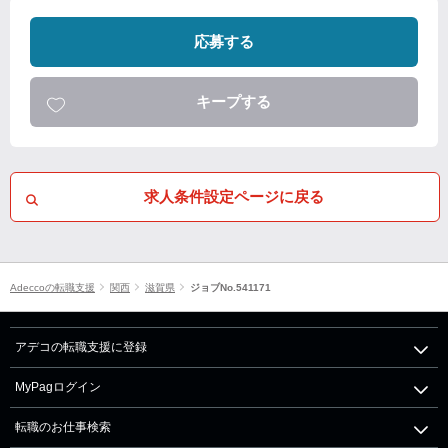
応募する
キープする
求人条件設定ページに戻る
Adeccoの転職支援
関西
滋賀県
ジョブNo.541171
アデコの転職支援に登録
MyPagログイン
転職のお仕事検索