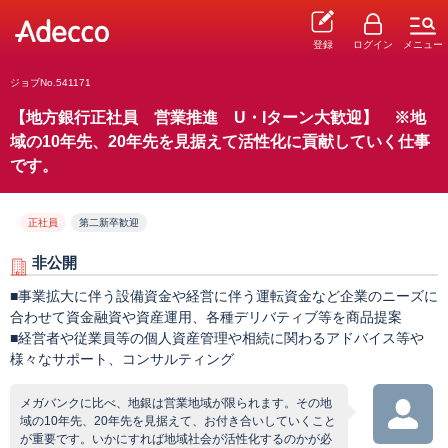
登録
ログイン
メニュー
ジョブNo.541171
【地方銀行正社員 営業推進 U・Iターン大歓迎】 ※地
域の10年先、20年先を見据えて活性化に貢献していく仕事
です。
正社員
第二新卒歓迎
非公開
■事業拡大に伴う設備資金や経営に伴う運転資金など企業のニーズに
合わせて資金融資や資産運用、各種デリバティブ等を商品提案
■経営者や従業員等の個人資産管理や相続に関わるアドバイス等や
様々なサポート、コンサルティング
メガバンクに比べ、地銀は営業地域が限られます。その地
域の10年先、20年先を見据えて、お付き合いしていくこと
が重要です。いかにすれば地域社会が活性化するのかが必