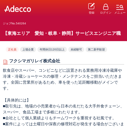
登録
ログイン
メニュー
ジョブNo.540264
【東海エリア 愛知・岐阜・静岡】サービスエンジニア職
正社員
上場企業
年間休日120日以上
未経験可
第二新卒歓迎
フクシマガリレイ株式会社
飲食店やスーパー、コンビニなどに設置される業務用冷凍冷蔵庫や
冷凍・冷蔵ショーケースの修理・メンテナンスをご担当いただきま
す。全国に営業所があるため、車を使った近距離移動がメインで
す。
【具体的には】
■取引先は、地場の小売業者から日本の名だたる大手外食チェーン、
スーパー、食品工場まで多岐にわたります。
■会社として個人業績よりもチームワークを重視する社風です。
■案件によっては土曜日や深夜の修理対応が発生する場合がございま