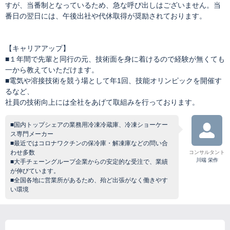
すが、当番制となっているため、急な呼び出しはございません。当
番日の翌日には、午後出社や代休取得が奨励されております。
【キャリアアップ】
■１年間で先輩と同行の元、技術面を身に着けるので経験が無くても
一から教えていただけます。
■電気や溶接技術を競う場として年1回、技能オリンピックを開催す
るなど、
社員の技術向上には全社をあげて取組みを行っております。
■国内トップシェアの業務用冷凍冷蔵庫、冷凍ショーケー
ス専門メーカー
■最近ではコロナワクチンの保冷庫・解凍庫などの問い合
わせ多数
コンサルタント
川端 栄作
■大手チェーングループ企業からの安定的な受注で、業績
が伸びています。
■全国各地に営業所があるため、殆ど出張がなく働きやす
い環境