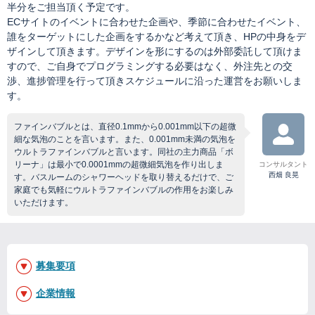
半分をご担当頂く予定です。
ECサイトのイベントに合わせた企画や、季節に合わせたイベント、
誰をターゲットにした企画をするかなど考えて頂き、HPの中身をデ
ザインして頂きます。デザインを形にするのは外部委託して頂けま
すので、ご自身でプログラミングする必要はなく、外注先との交
渉、進捗管理を行って頂きスケジュールに沿った運営をお願いしま
す。
ファインバブルとは、直径0.1mmから0.001mm以下の超微
細な気泡のことを言います。また、0.001mm未満の気泡を
ウルトラファインバブルと言います。同社の主力商品「ボ
リーナ」は最小で0.0001mmの超微細気泡を作り出しま
コンサルタント
西畑 良晃
す。バスルームのシャワーヘッドを取り替えるだけで、ご
家庭でも気軽にウルトラファインバブルの作用をお楽しみ
いただけます。
募集要項
企業情報