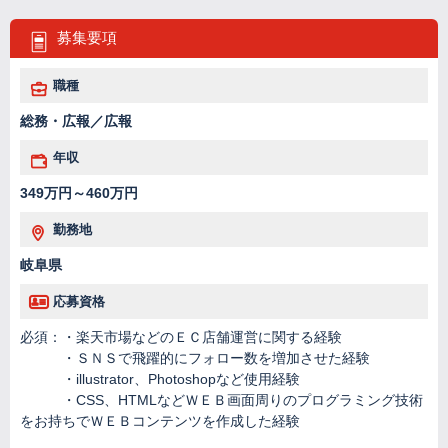
募集要項
職種
総務・広報／広報
年収
349万円～460万円
勤務地
岐阜県
応募資格
必須：・楽天市場などのＥＣ店舗運営に関する経験
・ＳＮＳで飛躍的にフォロー数を増加させた経験
・illustrator、Photoshopなど使用経験
・CSS、HTMLなどＷＥＢ画面周りのプログラミング技術
をお持ちでＷＥＢコンテンツを作成した経験