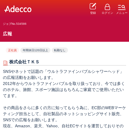
登録
ログイン
メニュー
ジョブNo.534586
広報
正社員
年間休日120日以上
転勤なし
株式会社ＴＫＳ
SNSやネットで話題の「ウルトラファインバブルシャワーヘッド」
の広報活動をお願いします。
2012年からウルトラファインバブルを取り扱っており、今では多く
のホテル、旅館、スポーツ施設はもちろんご家庭でご使用いただい
てます。
その商品をさらに多くの方に知ってもらう為に、EC部のWEBマーケ
ティング担当として、自社製品のネットショッピングサイト販売、
SNSでの広報をお願いします。
現在、Amazon、楽天、Yahoo、自社ECサイトを運営しておりその