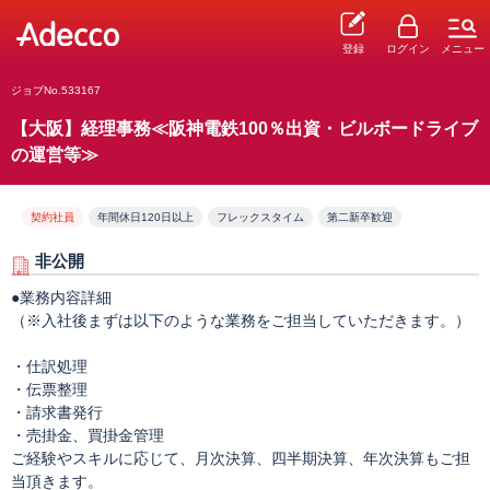
登録
ログイン
メニュー
ジョブNo.533167
【大阪】経理事務≪阪神電鉄100％出資・ビルボードライブ
の運営等≫
契約社員
年間休日120日以上
フレックスタイム
第二新卒歓迎
非公開
●業務内容詳細
（※入社後まずは以下のような業務をご担当していただきます。）
・仕訳処理
・伝票整理
・請求書発行
・売掛金、買掛金管理
ご経験やスキルに応じて、月次決算、四半期決算、年次決算もご担
当頂きます。