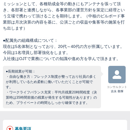
ミッションとして、各種助成金等の動きにもアンテナを張って頂
き、各部署と連携しながら、各事業部の運営方針を策定に経理とい
う立場で携わって頂けることを期待します。（中核のビルボード事
業部は月次決算の内容を基に、公演ごとの収益や集客等の施策を打
ち出します）
●配属先の組織構成について：
現在は5名体制となっており、20代～40代の方が所属しています。
今回は1名増員し部署強化をします。
入社後はOJTで業務についての知識や進め方を学んで頂きます。
●長期就業が可能：
・自由な働き方：フレックス制度が整っており社員の多く
が利用しているため柔軟に働いていただくことが可能で
す。
コンサルタント
吉永 善輝
・ワークライフバランス充実：平均月残業20時間程度（決
算時は35時間前後の残業が発生する可能性があります）の
ため、プライベートの時間もしっかり確保できます。
募集要項